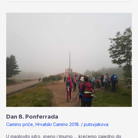
Dan
8.
Ponferrada
Dan 8. Ponferrada
Camino priče
,
Hrvatski Camino 2018.
/
putsvjakova
U maglovito jutro, sneno i tmurno … krećemo zajedno do