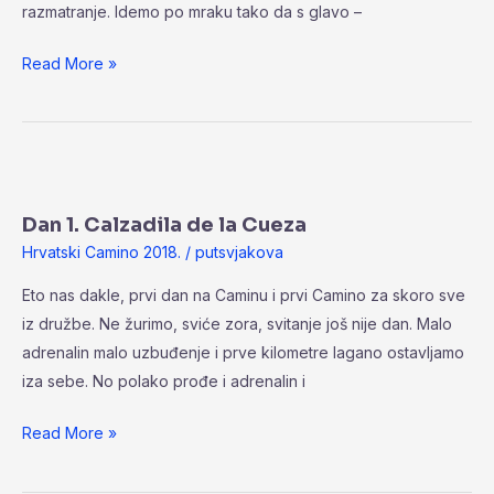
razmatranje. Idemo po mraku tako da s glavo –
Read More »
Dan
1.
Dan 1. Calzadila de la Cueza
Calzadila
Hrvatski Camino 2018.
/
putsvjakova
de
la
Eto nas dakle, prvi dan na Caminu i prvi Camino za skoro sve
Cueza
iz družbe. Ne žurimo, sviće zora, svitanje još nije dan. Malo
adrenalin malo uzbuđenje i prve kilometre lagano ostavljamo
iza sebe. No polako prođe i adrenalin i
Read More »