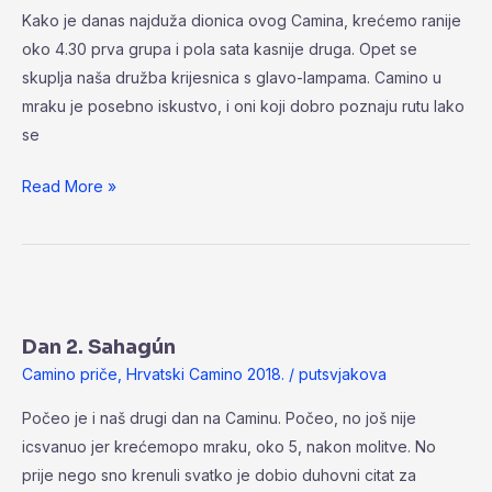
Kako je danas najduža dionica ovog Camina, krećemo ranije
oko 4.30 prva grupa i pola sata kasnije druga. Opet se
skuplja naša družba krijesnica s glavo-lampama. Camino u
mraku je posebno iskustvo, i oni koji dobro poznaju rutu lako
se
Read More »
Dan
2.
Dan 2. Sahagún
Sahagún
Camino priče
,
Hrvatski Camino 2018.
/
putsvjakova
Počeo je i naš drugi dan na Caminu. Počeo, no još nije
icsvanuo jer krećemopo mraku, oko 5, nakon molitve. No
prije nego sno krenuli svatko je dobio duhovni citat za