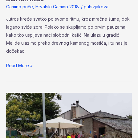
Camino priče
,
Hrvatski Camino 2018.
/
putsvjakova
Jutros kreće svatko po svome ritmu, kroz mračne šume, dok
lagano sviće zora. Polako se skupljamo po prvim pauzama,
kako tko uspijeva naći slobodni kafić. Na ulazu u gradić
Melide ulazimo preko drevnog kamenog mostića, i tu nas je
dočekao
Read More »
Dan
14.
Palas
de
Rei