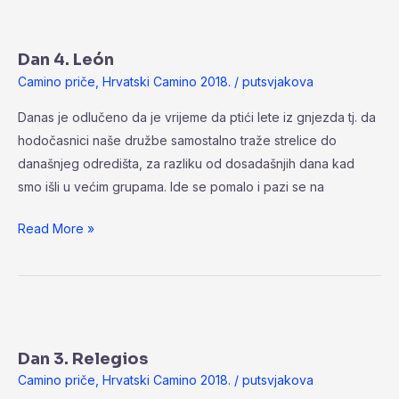
Dan
4.
Dan 4. León
León
Camino priče
,
Hrvatski Camino 2018.
/
putsvjakova
Danas je odlučeno da je vrijeme da ptići lete iz gnjezda tj. da
hodočasnici naše družbe samostalno traže strelice do
današnjeg odredišta, za razliku od dosadašnjih dana kad
smo išli u većim grupama. Ide se pomalo i pazi se na
Read More »
Dan
3.
Dan 3. Relegios
Relegios
Camino priče
,
Hrvatski Camino 2018.
/
putsvjakova