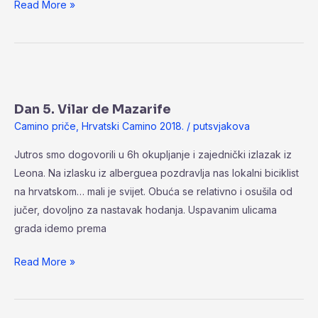
Read More »
Dan
5.
Dan 5. Vilar de Mazarife
Vilar
Camino priče
,
Hrvatski Camino 2018.
/
putsvjakova
de
Mazarife
Jutros smo dogovorili u 6h okupljanje i zajednički izlazak iz
Leona. Na izlasku iz alberguea pozdravlja nas lokalni biciklist
na hrvatskom… mali je svijet. Obuća se relativno i osušila od
jučer, dovoljno za nastavak hodanja. Uspavanim ulicama
grada idemo prema
Read More »