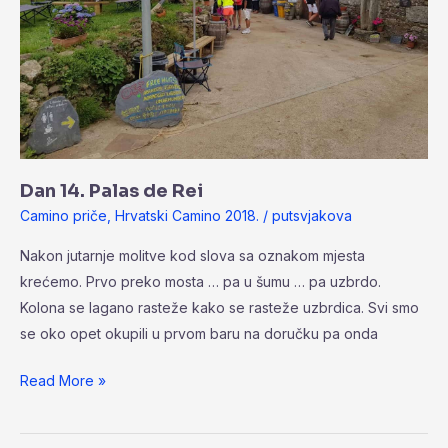
Dan 14. Palas de Rei
Camino priče
,
Hrvatski Camino 2018.
/
putsvjakova
Nakon jutarnje molitve kod slova sa oznakom mjesta
krećemo. Prvo preko mosta … pa u šumu … pa uzbrdo.
Kolona se lagano rasteže kako se rasteže uzbrdica. Svi smo
se oko opet okupili u prvom baru na doručku pa onda
Read More »