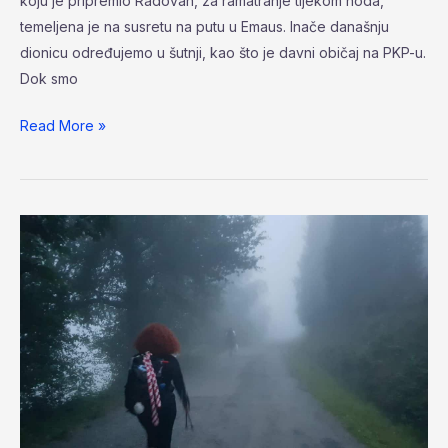
koju je pripremio Radovan, za ramatranje tijekom hoda,
temeljena je na susretu na putu u Emaus. Inače današnju
dionicu određujemo u šutnji, kao što je davni običaj na PKP-u.
Dok smo
Read More »
Dan
12.
Sarria