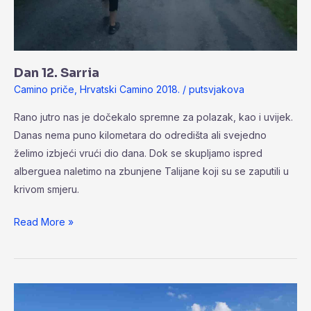
Dan 12. Sarria
Camino priče
,
Hrvatski Camino 2018.
/
putsvjakova
Rano jutro nas je dočekalo spremne za polazak, kao i uvijek.
Danas nema puno kilometara do odredišta ali svejedno
želimo izbjeći vrući dio dana. Dok se skupljamo ispred
alberguea naletimo na zbunjene Talijane koji su se zaputili u
krivom smjeru.
Read More »
Dan
11.