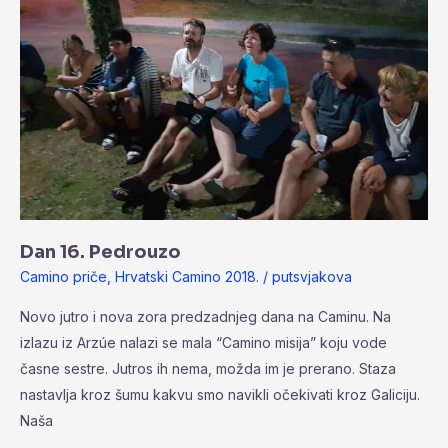
Dan 16. Pedrouzo
Camino priče
,
Hrvatski Camino 2018.
/
putsvjakova
Novo jutro i nova zora predzadnjeg dana na Caminu. Na
izlazu iz Arzúe nalazi se mala “Camino misija” koju vode
časne sestre. Jutros ih nema, možda im je prerano. Staza
nastavlja kroz šumu kakvu smo navikli očekivati kroz Galiciju.
Naša