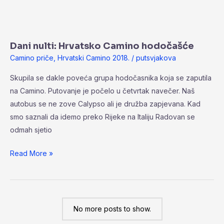
Dani
nulti:
Dani nulti: Hrvatsko Camino hodočašće
Hrvatsko
Camino priče
,
Hrvatski Camino 2018.
/
putsvjakova
Camino
hodočašće
Skupila se dakle poveća grupa hodočasnika koja se zaputila
na Camino. Putovanje je počelo u četvrtak navečer. Naš
autobus se ne zove Calypso ali je družba zapjevana. Kad
smo saznali da idemo preko Rijeke na Italiju Radovan se
odmah sjetio
Read More »
No more posts to show.