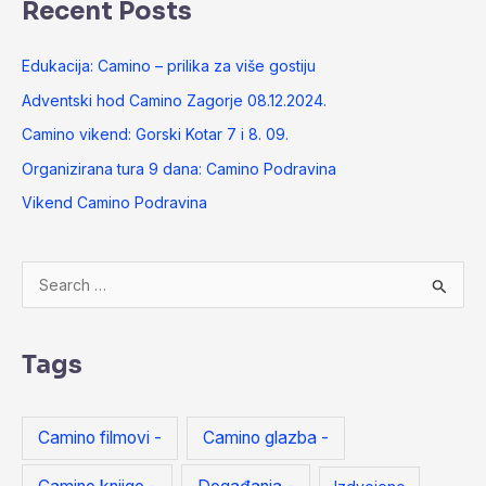
Recent Posts
Edukacija: Camino – prilika za više gostiju
Adventski hod Camino Zagorje 08.12.2024.
Camino vikend: Gorski Kotar 7 i 8. 09.
Organizirana tura 9 dana: Camino Podravina
Vikend Camino Podravina
S
e
a
Tags
r
c
Camino filmovi -
Camino glazba -
h
f