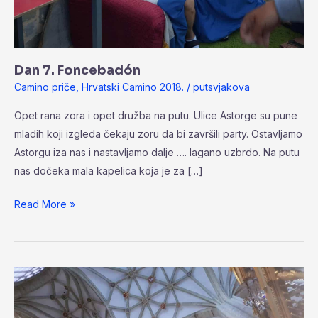
Dan 7. Foncebadón
Camino priče
,
Hrvatski Camino 2018.
/
putsvjakova
Opet rana zora i opet družba na putu. Ulice Astorge su pune
mladih koji izgleda čekaju zoru da bi završili party. Ostavljamo
Astorgu iza nas i nastavljamo dalje …. lagano uzbrdo. Na putu
nas dočeka mala kapelica koja je za […]
Read More »
Dan
6.
Astorga