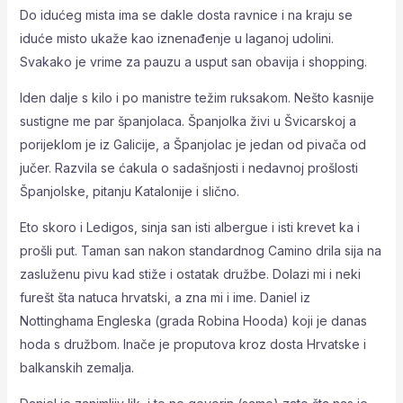
Do idućeg mista ima se dakle dosta ravnice i na kraju se
iduće misto ukaže kao iznenađenje u laganoj udolini.
Svakako je vrime za pauzu a usput san obavija i shopping.
Iden dalje s kilo i po manistre težim ruksakom. Nešto kasnije
sustigne me par španjolaca. Španjolka živi u Švicarskoj a
porijeklom je iz Galicije, a Španjolac je jedan od pivača od
jučer. Razvila se ćakula o sadašnjosti i nedavnoj prošlosti
Španjolske, pitanju Katalonije i slično.
Eto skoro i Ledigos, sinja san isti albergue i isti krevet ka i
prošli put. Taman san nakon standardnog Camino drila sija na
zasluženu pivu kad stiže i ostatak družbe. Dolazi mi i neki
furešt šta natuca hrvatski, a zna mi i ime. Daniel iz
Nottinghama Engleska (grada Robina Hooda) koji je danas
hoda s družbom. Inače je proputova kroz dosta Hrvatske i
balkanskih zemalja.