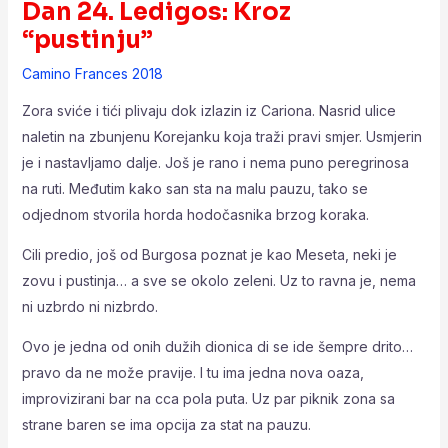
Dan 24. Ledigos: Kroz
“pustinju”
Camino Frances 2018
Zora sviće i tići plivaju dok izlazin iz Cariona. Nasrid ulice
naletin na zbunjenu Korejanku koja traži pravi smjer. Usmjerin
je i nastavljamo dalje. Još je rano i nema puno peregrinosa
na ruti. Međutim kako san sta na malu pauzu, tako se
odjednom stvorila horda hodočasnika brzog koraka.
Cili predio, još od Burgosa poznat je kao Meseta, neki je
zovu i pustinja… a sve se okolo zeleni. Uz to ravna je, nema
ni uzbrdo ni nizbrdo.
Ovo je jedna od onih dužih dionica di se ide šempre drito…
pravo da ne može pravije. I tu ima jedna nova oaza,
improvizirani bar na cca pola puta. Uz par piknik zona sa
strane baren se ima opcija za stat na pauzu.