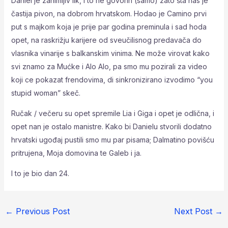
Daniel je zanimljiv lik, i to ne govorin (samo) zato šta nas je
častija pivon, na dobrom hrvatskom. Hodao je Camino prvi
put s majkom koja je prije par godina preminula i sad hoda
opet, na raskrižju karijere od sveučilisnog predavača do
vlasnika vinarije s balkanskim vinima. Ne može virovat kako
svi znamo za Mućke i Alo Alo, pa smo mu pozirali za video
koji ce pokazat frendovima, di sinkronizirano izvodimo “you
stupid woman” skeč.
Ručak / večeru su opet spremile Lia i Giga i opet je odlična, i
opet nan je ostalo manistre. Kako bi Danielu stvorili dodatno
hrvatski ugođaj pustili smo mu par pisama; Dalmatino povišću
pritrujena, Moja domovina te Galeb i ja.
I to je bio dan 24.
←
Previous Post
Next Post
→