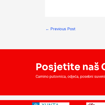
←
Previous Post
Posjetite na
Camino putovnica, odjeća, posebni suveniri