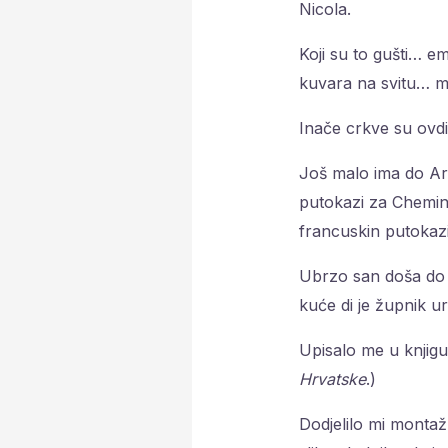
Nicola.
Koji su to gušti… e
kuvara na svitu… ma
Inače crkve su ovdi
Još malo ima do Ar
putokazi za Chemin 
francuskin putokazi
Ubrzo san doša do m
kuće di je župnik u
Upisalo me u knjig
Hrvatske
.)
Dodjelilo mi montaž