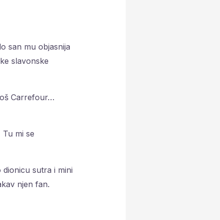
lo san mu objasnija
neke slavonske
 još Carrefour…
.
Tu mi se
dionicu sutra i mini
kav njen fan.