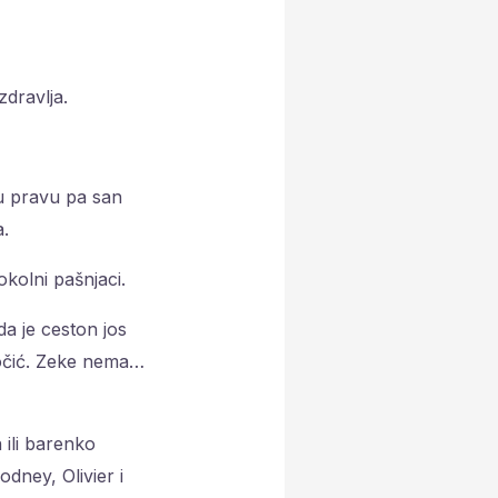
zdravlja.
u pravu pa san
a.
kolni pašnjaci.
a je ceston jos
točić. Zeke nema…
ili barenko
odney, Olivier i