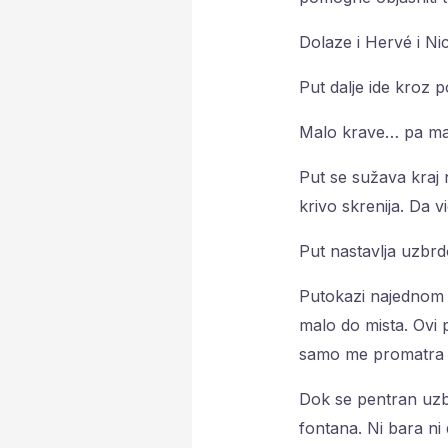
Dolaze i Hervé i Ni
Put dalje ide kroz p
Malo krave… pa mal
Put se sužava kraj
krivo skrenija. Da 
Put nastavlja uzbr
Putokazi najednom u
malo do mista. Ovi
samo me promatra j
Dok se pentran uzb
fontana. Ni bara ni 