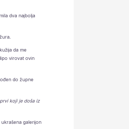
mila dva najbolja
žura.
kužija da me
ipo virovat ovin
 dođen do župne
rvi koji je doša iz
e ukrašena galerijon