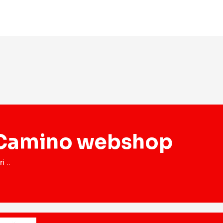
š Camino webshop
 ..