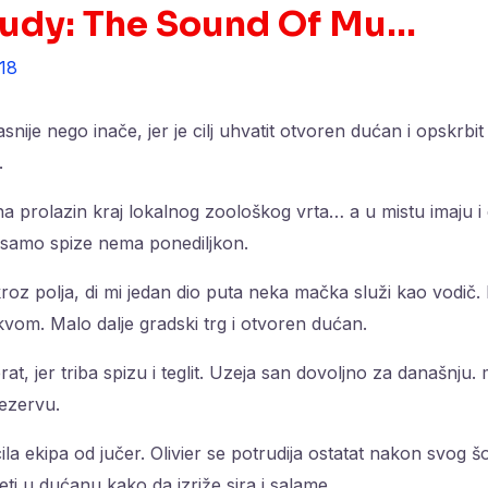
rudy: The Sound Of Mu…
18
snije nego inače, jer je cilj uhvatit otvoren dućan i opskrbit
.
na prolazin kraj lokalnog zoološkog vrta… a u mistu imaju i 
 samo spize nema ponediljkon.
kroz polja, di mi jedan dio puta neka mačka služi kao vodič. 
om. Malo dalje gradski trg i otvoren dućan.
erat, jer triba spizu i teglit. Uzeja san dovoljno za današnju.
ezervu.
ila ekipa od jučer. Olivier se potrudija ostatat nakon svog 
ti u dućanu kako da izriže sira i salame.