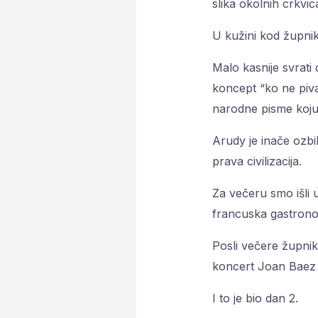
slika okolnih crkvic
U kužini kod župnik
Malo kasnije svrati
koncept “ko ne piva
narodne pisme koju 
Arudy je inače ozbi
prava civilizacija.
Za večeru smo išli u
francuska gastrono
Posli večere župnik 
koncert Joan Baez s
I to je bio dan 2.