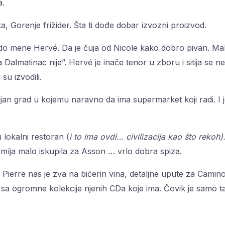
a.
a, Gorenje frižider. Šta ti dođe dobar izvozni proizvod.
 do mene Hervé. Da je čuja od Nicole kako dobro pivan. Ma
 Dalmatinac nije”. Hervé je inače tenor u zboru i sitija se 
su izvodili.
ljan grad u kojemu naravno da ima supermarket koji radi. I
 lokalni restoran (
i to ima ovdi… civilizacija kao što rekoh)
míja malo iskupila za Asson … vrlo dobra spiza.
Pierre nas je zva na bićerin vina, detaljne upute za Camino 
a ogromne kolekcije njenih CDa koje ima. Čovik je samo ta