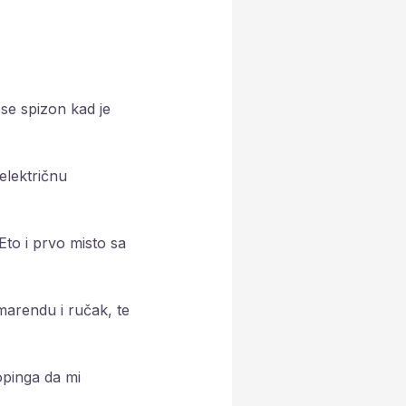
 se spizon kad je
električnu
Eto i prvo misto sa
 marendu i ručak, te
šopinga da mi