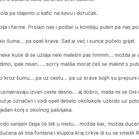
cola pa stajemo u kafić na kavu i doručak.
olja i farme. Prolazi nas i poštar u kombiju puten pa nas po
o šuma… pa opet krave. Sad je već i sunce počelo grijat.
 neke kuće di se uzlaja neki malešni pas hmmm… možda je 
vidimo, ipak nisan …. sorry mališa morat ćeš se maknit s put
do kroz šumu… pa uz cestu… pa uz krave kojih su prepuni o
smjeravaju izvan ceste desno… aj dobro, mada mi se čini d
 put je označen i vodi opet debelo okolokole uzbrdo uz po
edan konj s okolnog pašnjaka.
rdo sanjam čega će biti u mistu… možda bar, možda dućan 
dućana ali ima fontana i klupica kraj crkve di su se smislili R