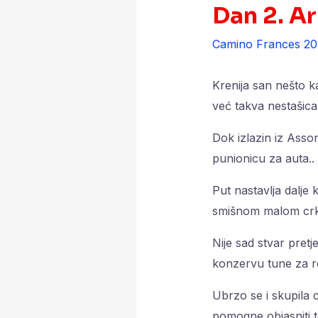
Dan 2. A
Camino Frances 20
Krenija san nešto ka
već takva nestašica
Dok izlazin iz Asso
punionicu za auta..
Put nastavlja dalje 
smišnom malom crkv
Nije sad stvar pretj
konzervu tune za r
Ubrzo se i skupila c
pomogne objasniti te