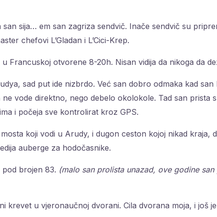
m san sija… em san zagriza sendvič. Inače sendvič su pripre
ster chefovi L’Gladan i L’Cici-Krep.
 u Francuskoj otvorene 8-20h. Nisan vidija da nikoga da de
udya, sad put ide nizbrdo. Već san dobro odmaka kad san 
ne vode direktno, nego debelo okolokole. Tad san prista sl
ma i počeja sve kontrolirat kroz GPS.
osta koji vodi u Arudy, i dugon ceston kojoj nikad kraja,
redija auberge za hodočasnike.
u pod brojen 83.
(malo san prolista unazad, ove godine san p
ni krevet u vjeronaučnoj dvorani. Cila dvorana moja, i još j