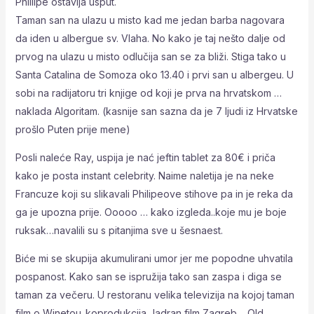
Phillipe ostavija usput.
Taman san na ulazu u misto kad me jedan barba nagovara
da iden u albergue sv. Vlaha. No kako je taj nešto dalje od
prvog na ulazu u misto odlučija san se za bliži. Stiga tako u
Santa Catalina de Somoza oko 13.40 i prvi san u albergeu. U
sobi na radijatoru tri knjige od koji je prva na hrvatskom …
naklada Algoritam. (kasnije san sazna da je 7 ljudi iz Hrvatske
prošlo Puten prije mene)
Posli naleće Ray, uspija je nać jeftin tablet za 80€ i priča
kako je posta instant celebrity. Naime naletija je na neke
Francuze koji su slikavali Philipeove stihove pa in je reka da
ga je upozna prije. Ooooo … kako izgleda..koje mu je boje
ruksak…navalili su s pitanjima sve u šesnaest.
Biće mi se skupija akumulirani umor jer me popodne uhvatila
pospanost. Kako san se ispružija tako san zaspa i diga se
taman za večeru. U restoranu velika televizija na kojoj taman
film o Winetou..koprodukcija Jadran film Zagreb… Old