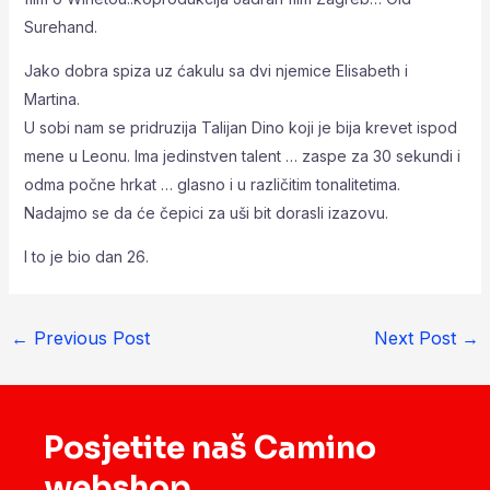
Surehand.
Jako dobra spiza uz ćakulu sa dvi njemice Elisabeth i
Martina.
U sobi nam se pridruzija Talijan Dino koji je bija krevet ispod
mene u Leonu. Ima jedinstven talent … zaspe za 30 sekundi i
odma počne hrkat … glasno i u različitim tonalitetima.
Nadajmo se da će čepici za uši bit dorasli izazovu.
I to je bio dan 26.
←
Previous Post
Next Post
→
Posjetite naš Camino
webshop