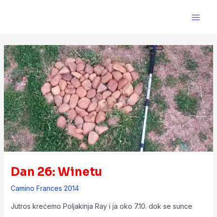
Skip
Post
Main
to
navigation
Men
content
Dan 26: Winetu
Camino Frances 2014
Jutros krećemo Poljakinja Ray i ja oko 7.10. dok se sunce