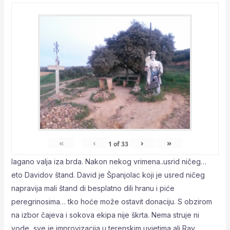
«
‹
›
»
1
of
33
lagano valja iza brda. Nakon nekog vrimena..usrid ničeg…
eto Davidov štand. David je Španjolac koji je usred ničeg
napravija mali štand di besplatno dili hranu i piće
peregrinosima… tko hoće može ostavit donaciju. S obzirom
na izbor čajeva i sokova ekipa nije škrta. Nema struje ni
vode, sve je improvizacija u terenskim uvjetima ali Ray