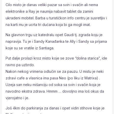
Cilo misto je danas veliki pazar sa svin i svačin ali nema
elektronike a Ray je naumija nabavit tablet da zamini
ukradeni mobitel. Barba u turističkon info centru je susretljiv i
na karti mu je ucrta tri dućana koja bi ga mogli imat.
Na glavnon trgu uz katedralu opet Gaudi tj. zgrada koju je
napravija. Tu je i Sandy Kanađanka te Ally i Sandy sa prijama
koje su se vratile iz Santiaga.
Put dalje prolazi kroz misto koje se zove “dolina starica”, ide
ravno pa uzbrdo.
Nakon nekog vrimena odlučin se za pauzu. U mistu je neki
zdravi cafe a vlasnica ima pasa Neo (po liku iz Matrixa) .
Uzeja san neku mišanciju od soka sa svin i svačin koja je
navodno ekstra zdrava. Hmmm … dovoljno ima loš okus da
vjerojatno i je.
Još 4km do parkiranja za danas i opet vidin stihove koje je