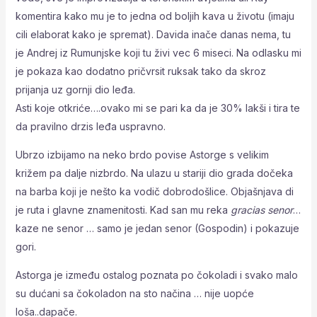
komentira kako mu je to jedna od boljih kava u životu (imaju
cili elaborat kako je spremat). Davida inače danas nema, tu
je Andrej iz Rumunjske koji tu živi vec 6 miseci. Na odlasku mi
je pokaza kao dodatno pričvrsit ruksak tako da skroz
prijanja uz gornji dio leđa.
Asti koje otkriće….ovako mi se pari ka da je 30% lakši i tira te
da pravilno drzis leđa uspravno.
Ubrzo izbijamo na neko brdo povise Astorge s velikim
križem pa dalje nizbrdo. Na ulazu u stariji dio grada dočeka
na barba koji je nešto ka vodič dobrodošlice. Objašnjava di
je ruta i glavne znamenitosti. Kad san mu reka
gracias senor
…
kaze ne senor … samo je jedan senor (Gospodin) i pokazuje
gori.
Astorga je između ostalog poznata po čokoladi i svako malo
su dućani sa čokoladon na sto načina … nije uopće
loša..dapače.