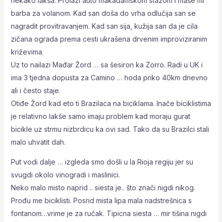
nekako lakša. Prolazi auto makadamskom stazom i maše mi
barba za volanom. Kad san doša do vrha odlučija san se
nagradit provitravanjem. Kad san sija, kužija san da je cila
zičana ograda prema cesti ukrašena drvenim improviziranim
križevima.
Uz to nailazi Mađar Žord … sa šesiron ka Zorro. Radi u UK i
ima 3 tjedna dopusta za Camino … hoda priko 40km dnevno
ali i često staje.
Otiđe Žord kad eto ti Brazilaca na biciklama. Inače biciklistima
je relativno lakše samo imaju problem kad moraju gurat
bicikle uz strmu nizbrdicu ka ovi sad. Tako da su Brazilci stali
malo uhvatit dah.
Put vodi dalje … izgleda smo došli u la Rioja regiju jer su
svugdi okolo vinogradi i maslinici.
Neko malo misto naprid .. siesta je.. što znači nigdi nikog.
Prođu me biciklisti. Posrid mista lipa mala nadstrešnica s
fontanom…vrime je za ručak. Tipicna siesta … mir tišina nigdi