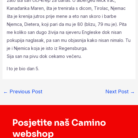
zato šta san cici-krep za danas. U albergeu Mick Irac,
Kanađanka Maren, šta je trenirala s dicom, Tirolac, Njemac
šta je krenija jutros prije mene a eto nan skoro i barbe
Njemca, Dietera, koji pari da mu je 80 (blizu, 79 mu je). Pita
me koliko san dugo živija na sjeveru Engleske dok nisan
pokupija naglasak, pa san mu objasnija kako nisan nimalo. Tu
je i Njemica koja je isto iz Regensburga.
Sija san na pivu dok cekamo večeru.
I to je bio dan 5.
←
Previous Post
Next Post
→
Posjetite naš Camino
webshop