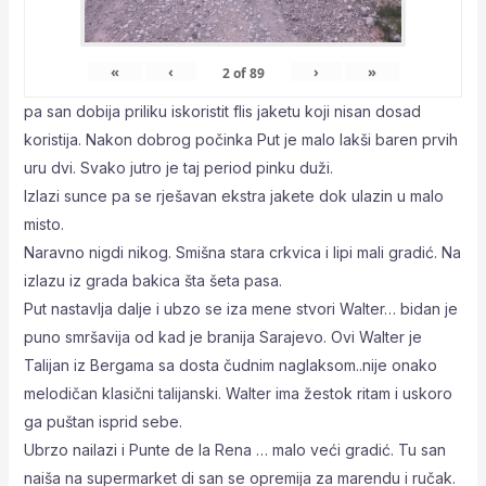
«
‹
›
»
2
of
89
pa san dobija priliku iskoristit flis jaketu koji nisan dosad
koristija. Nakon dobrog počinka Put je malo lakši baren prvih
uru dvi. Svako jutro je taj period pinku duži.
Izlazi sunce pa se rješavan ekstra jakete dok ulazin u malo
misto.
Naravno nigdi nikog. Smišna stara crkvica i lipi mali gradić. Na
izlazu iz grada bakica šta šeta pasa.
Put nastavlja dalje i ubzo se iza mene stvori Walter… bidan je
puno smršavija od kad je branija Sarajevo. Ovi Walter je
Talijan iz Bergama sa dosta čudnim naglaksom..nije onako
melodičan klasični talijanski. Walter ima žestok ritam i uskoro
ga puštan isprid sebe.
Ubrzo nailazi i Punte de la Rena … malo veći gradić. Tu san
naiša na supermarket di san se opremija za marendu i ručak.