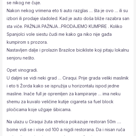
se nikog ne čuje.
Nakon nekog vrimena eto ti auto razglas … šta je ovo … ili su
izbori ili prodaje sladoled. Kad je auto doša bliže razabra san
sta viče. PAŽNJA PAŽNJA…PRODAJEMO KUMPIRE . Koliko
Spanjolci vole siestu čudi me kako ga niko nije gađa
kumpirom s prozora.
Nastavljen dalje i prolazin Brazilce bicikliste koji pitaju lokalnu
senjoru nešto.
Opet vinogradi.
U daljini se vidi neki grad … Ciraqui. Prije grada veliki maslinik
i eto ti Žorda kako se ispružija u horizontalu ispod jedne
masline. Inače full je opremljen za kampiranje … ima neku
shemu za kuvalo veličine kutije cigareta sa fuel block
pločicama koje užgaje šibicama.
Na ulazu u Ciraqui žuta strelica pokazuje restoran 50m ….
bome vidi se i vise od 100 a nigdi restorana. Da i nisan ruča