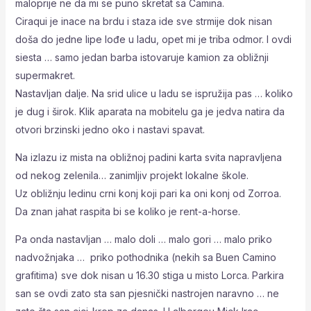
maloprije ne da mi se puno skretat sa Camina.
Ciraqui je inace na brdu i staza ide sve strmije dok nisan
doša do jedne lipe lođe u ladu, opet mi je triba odmor. I ovdi
siesta … samo jedan barba istovaruje kamion za obližnji
supermakret.
Nastavljan dalje. Na srid ulice u ladu se ispružija pas … koliko
je dug i širok. Klik aparata na mobitelu ga je jedva natira da
otvori brzinski jedno oko i nastavi spavat.
Na izlazu iz mista na obližnoj padini karta svita napravljena
od nekog zelenila… zanimljiv projekt lokalne škole.
Uz obližnju ledinu crni konj koji pari ka oni konj od Zorroa.
Da znan jahat raspita bi se koliko je rent-a-horse.
Pa onda nastavljan … malo doli … malo gori … malo priko
nadvožnjaka … priko pothodnika (nekih sa Buen Camino
grafitima) sve dok nisan u 16.30 stiga u misto Lorca. Parkira
san se ovdi zato sta san pjesnički nastrojen naravno … ne