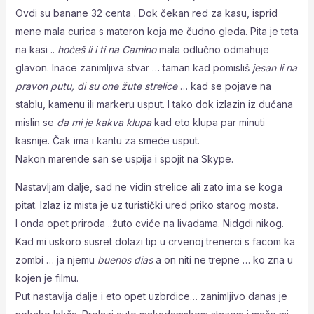
Ovdi su banane 32 centa . Dok čekan red za kasu, isprid
mene mala curica s materon koja me čudno gleda. Pita je teta
na kasi ..
hoćeš li i ti na Camino
mala odlučno odmahuje
glavon. Inace zanimljiva stvar … taman kad pomisliš
jesan li na
pravon putu, di su one žute strelice
… kad se pojave na
stablu, kamenu ili markeru usput. I tako dok izlazin iz dućana
mislin se
da mi je kakva klupa
kad eto klupa par minuti
kasnije. Čak ima i kantu za smeće usput.
Nakon marende san se uspija i spojit na Skype.
Nastavljam dalje, sad ne vidin strelice ali zato ima se koga
pitat. Izlaz iz mista je uz turistički ured priko starog mosta.
I onda opet priroda ..žuto cviće na livadama. Nidgdi nikog.
Kad mi uskoro susret dolazi tip u crvenoj trenerci s facom ka
zombi … ja njemu
buenos dias
a on niti ne trepne … ko zna u
kojen je filmu.
Put nastavlja dalje i eto opet uzbrdice… zanimljivo danas je