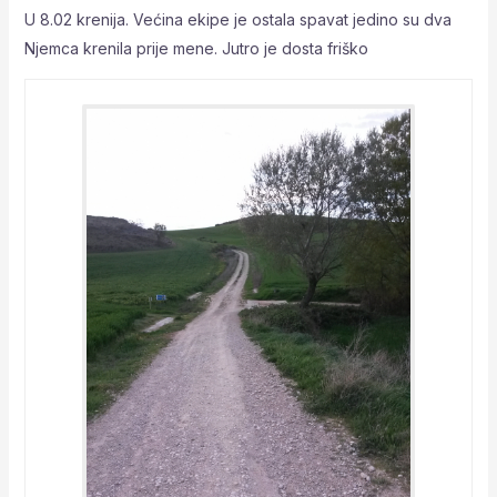
U 8.02 krenija. Većina ekipe je ostala spavat jedino su dva
Njemca krenila prije mene. Jutro je dosta friško