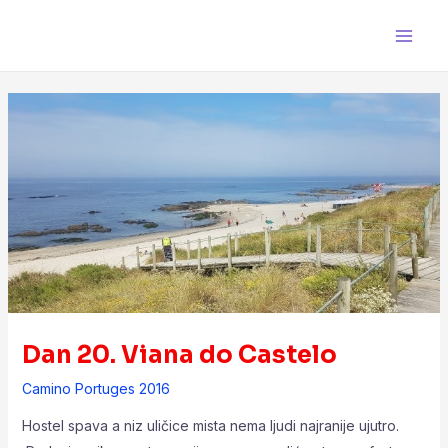
Skip
Post
Main
to
navigation
Men
content
Dan 20. Viana do Castelo
Camino Portuges 2016
Hostel spava a niz uličice mista nema ljudi najranije ujutro.