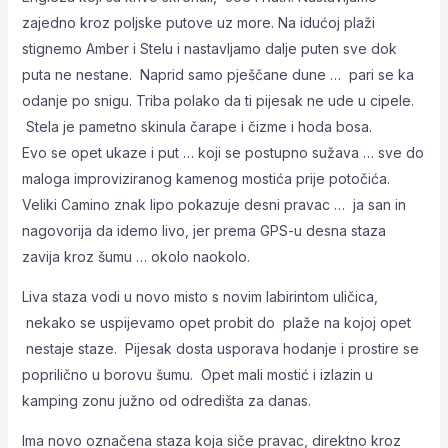
zajedno kroz poljske putove uz more. Na idućoj plaži
stignemo Amber i Stelu i nastavljamo dalje puten sve dok
puta ne nestane. Naprid samo pješčane dune … pari se ka
odanje po snigu. Triba polako da ti pijesak ne ude u cipele.
Stela je pametno skinula čarape i čizme i hoda bosa.
Evo se opet ukaze i put … koji se postupno sužava … sve do
maloga improviziranog kamenog mostića prije potočića.
Veliki Camino znak lipo pokazuje desni pravac … ja san in
nagovorija da idemo livo, jer prema GPS-u desna staza
zavija kroz šumu … okolo naokolo.
Liva staza vodi u novo misto s novim labirintom uličica,
nekako se uspijevamo opet probit do plaže na kojoj opet
nestaje staze. Pijesak dosta usporava hodanje i prostire se
poprilično u borovu šumu. Opet mali mostić i izlazin u
kamping zonu južno od odredišta za danas.
Ima novo označena staza koja siče pravac, direktno kroz