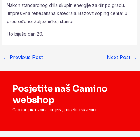
Nakon standardnog drila skupin energije za đir po gradu.
Impresivna renesansna katedrala. Bazovit šoping centar u
preuređenoj željezničkoj stanici.
I to bijaše dan 20.
←
Previous Post
Next Post
→
Posjetite naš Camino
webshop
Camino putovnica, odjeća, posebni suveniri ..