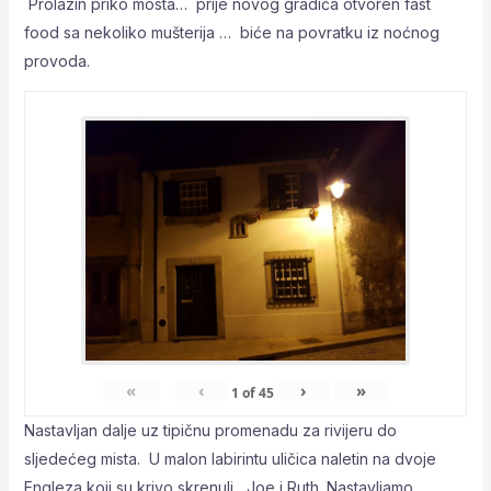
Prolazin priko mosta… prije novog gradića otvoren fast
food sa nekoliko mušterija … biće na povratku iz noćnog
provoda.
«
‹
›
»
1
of
45
Nastavljan dalje uz tipičnu promenadu za rivijeru do
sljedećeg mista. U malon labirintu uličica naletin na dvoje
Engleza koji su krivo skrenuli, Joe i Ruth. Nastavljamo