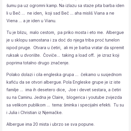
šumu pa uz ogromni kamp. Na izlazu sa staze pita barba iden
li u Beč … ne iden, koji sad Beč … aha misliš Viana a ne
Viena … a je iden u Vianu.
Tu je blizu, malo cestom, pa priko mosta i eto me. Albergue
je u sklopu samostana i za doć do njega triba proć tunelon
ispod pruge. Otvara u četiri, ali mi je barba vratar da spremit
ruksak u dvorište. Čoviče… taking a load off.. je izraz koji
poprima totalno drugo značenje.
Polako dolazi i cila engleska grupa … čekamo u susjednom
kafiću da se otvori albergue. Pola Engleske grupe je iz iste
familje … ima ih desetero dice, Joe i devet sestara, a četiri
su na Caminu. Jedna je Claire, blogerica i youtube zvijezda
sa velikom publikom … tema: šminka i specijalni efekti. Tu su
i Julia i Christian iz Njemačke.
Albergue ima 20 mista i ubrzo se sva popune.