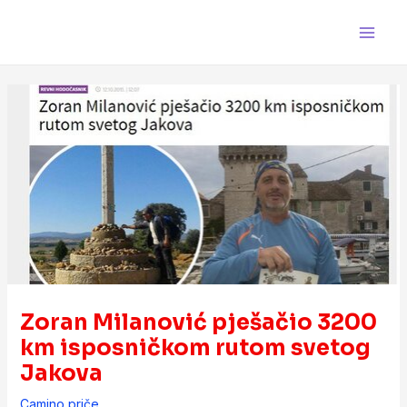
Skip
Post
Main
to
navigation
Men
content
Zoran Milanović pješačio 3200
km isposničkom rutom svetog
Jakova
Camino priče