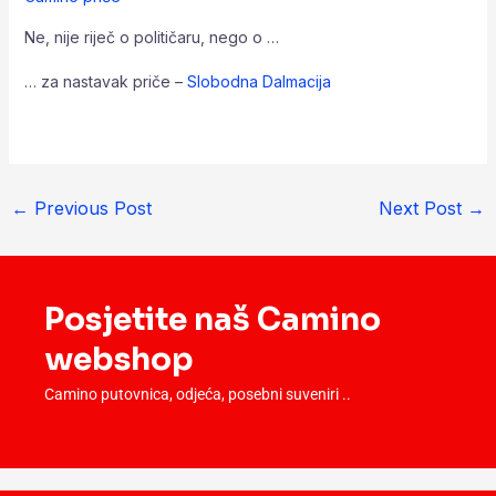
Ne, nije riječ o političaru, nego o …
… za nastavak priče –
Slobodna Dalmacija
←
Previous Post
Next Post
→
Posjetite naš Camino
webshop
Camino putovnica, odjeća, posebni suveniri ..