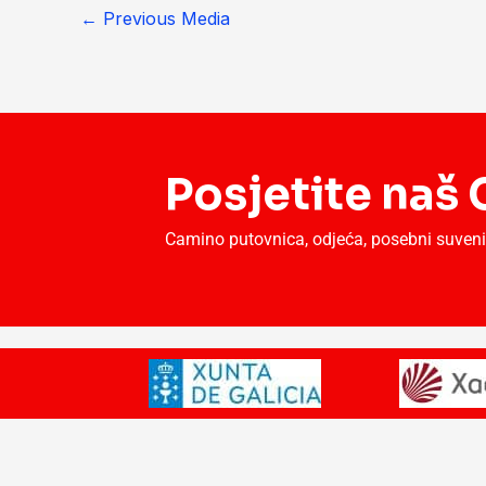
←
Previous Media
Posjetite na
Camino putovnica, odjeća, posebni suveniri