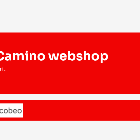
š Camino webshop
 ..