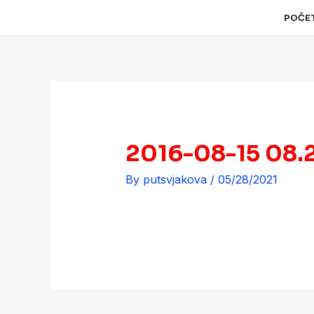
Skip
Post
POČE
to
navigation
content
2016-08-15 08.
By
putsvjakova
/
05/28/2021