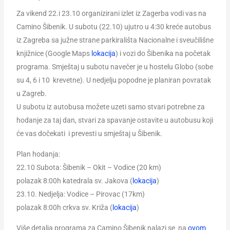
Za vikend 22.i 23.10 organizirani izlet iz Zagerba vodi vas na
Camino Šibenik. U subotu (22.10) ujutro u 4:30 kreće autobus
iz Zagreba sa južne strane parkirališta Nacionalne i sveučilišne
knjižnice (Google Maps
lokacija
) i vozi do Šibenika na početak
programa. Smještaj u subotu navečer je u hostelu Globo (sobe
su 4, 6 i 10 krevetne). U nedjelju popodne je planiran povratak
u Zagreb.
U subotu iz autobusa možete uzeti samo stvari potrebne za
hodanje za taj dan, stvari za spavanje ostavite u autobusu koji
će vas dočekati i prevesti u smještaj u Šibenik.
Plan hodanja:
22.10 Subota: Šibenik – Okit – Vodice (20 km)
polazak 8:00h katedrala sv. Jakova (
lokacija
)
23.10. Nedjelja: Vodice – Pirovac (17km)
polazak 8:00h crkva sv. Križa (
lokacija
)
Više detalja programa za Camino Šibenik nalazi se na
ovom