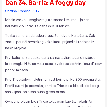
Dan 34. Sarria: A foggy day
Camino Frances 2018
Izlazin vanka u maglovito jutro sneno i tmurno… ja san
naravno čio i oran za današnjih 30tak km.
Toliko san oran da uskoro sustižen dvoje Kanađana. Čak
znaju i par riči hrvatskog kako imaju prijatelja i rodbine iz
naših krajeva.
Prvi kafić i prva pauza dana pa nastavljan lagano nizbrdo
kroz maglu. Nižu se mala mista, svako sa tipičnim “eau d’ cow
poop” mirisom.
Prid Tricastelom naletin na hrast koji je priko 800 godina star.
Prošli put mi je promaka jer mi je Tricastela bila cilj do kojeg
san klipsa, pa nisan puno gleda okolo.
Ovi put prolazin kroz Tricastelu.. oran kao što rekoh. Ali