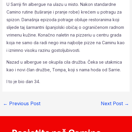
U Sarriji fin albergue na ulazu u misto. Nakon standardne
Camino rutine (tuširanje i pranje robe) krećem u potragu za
spizon. Današnja epizoda potrage obiluje restoranima koji
slijede taj šarmantni španjolski običaj o ograničenom radnom
vrimenu kužine. Konačno naletin na pizzeriu u centru grada
koja ne samo da radi nego ima najbolje pizze na Caminu kao
i iznimno visoku razinu gostoljubivosti.
Nazad u albergue se okupila cila družba. Čeka se utakmica
kao i novi član družbe, Tompa, koji s nama hoda od Sarrie.
I to je bio dan 34.
←
Previous Post
Next Post
→