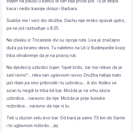
stajen na pauzu u kafiću di san bija prošli put. Tu je ekipa
Iraca i nešto kasnije dolazi i Barbara.
Sustiže me i veći dio družbe. Dachu nije mrsko spavat ujutro,
pa se još razbuđuje u 8:25.
Na izlasku iz Tricastele dvi su opcije rute. Liva je značajno
duža pa biramo desni. Tu naletimo na Lili iz Budimpešte kojoj
triba ohrabrenje da je na pravoj ruti.
Na sljedećoj uzbrdici čujen “opet brdo, zar nisi rekao da je
sad ravno”… reka san
uglavnom ravno.
Družba nabija malo
jači ritam pa smo pribrodili i tu uzbrdicu… ili dvi. Koliko se
sićan tu negdi bi triba bit bar. Možda je na vrhu iduće
uzbrdice… naravno da nije. Možda je prije šumske
nizbrdice… naravno da nije ni tu.
Tek u idućen selu evo bar. Od bara je samo 7.5 km do Sarrie
i to uglavnom nizbrdo… jej.