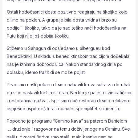
Ostali hodočasnici dosta pozitivno reagiraju na školjke koje
dilimo na poklon. A grupa je bila dosta vridna i brzo su
podijelili školjke, tako da je sad teško naći hodočasnika na
Putu koji nije još dobija školjku.
Stižemo u Sahagun di odsjedamo u albergueu kod
Benediktinki. U skladu s benediktinskom tradicijom dočekala
nas je iznimna dobrodošlica. Nakon standardnog drila po
dolasku, idemo tražit di se može pojist.
Prvo smo našli pekaru di smo nabavili kruva sutra za doručak
pa smo nastavili tražit restoran. Nedilja je pa je u svin kafićima
i restoranima gužva. Uspili smo nać restoran di smo relativno
uspješno uspili dešifrirati domaće specijalitete iz menija.
Popodne je programu “Camino kava” sa paterom Danielom
…. druženje i razgovor na temu doživljenoga na Caminu. Sve
naši u dvorani (jedva smo stali), malo kasnije nam se