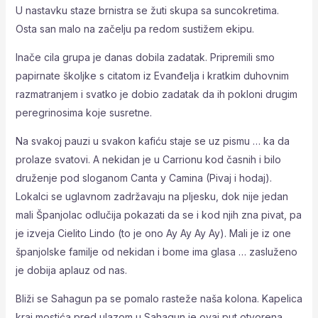
U nastavku staze brnistra se žuti skupa sa suncokretima.
Osta san malo na začelju pa redom sustižem ekipu.
Inače cila grupa je danas dobila zadatak. Pripremili smo
papirnate školjke s citatom iz Evanđelja i kratkim duhovnim
razmatranjem i svatko je dobio zadatak da ih pokloni drugim
peregrinosima koje susretne.
Na svakoj pauzi u svakon kafiću staje se uz pismu … ka da
prolaze svatovi. A nekidan je u Carrionu kod časnih i bilo
druženje pod sloganom Canta y Camina (Pivaj i hodaj).
Lokalci se uglavnom zadržavaju na pljesku, dok nije jedan
mali Španjolac odlučija pokazati da se i kod njih zna pivat, pa
je izveja Cielito Lindo (to je ono Ay Ay Ay Ay). Mali je iz one
španjolske familje od nekidan i bome ima glasa … zasluženo
je dobija aplauz od nas.
Bliži se Sahagun pa se pomalo rasteže naša kolona. Kapelica
kraj mostića pred ulazom u Sahagun je ovaj put otvorena.