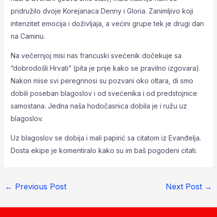
pridružilo dvoje Korejanaca Denny i Gloria. Zanimljivo koji
intenzitet emocija i doživljaja, a većini grupe tek je drugi dan
na Caminu.
Na večernjoj misi nas francuski svećenik dočekuje sa
“dobrodošli Hrvati” (pita je prije kako se pravilno izgovara).
Nakon mise svi peregrinosi su pozvani oko oltara, di smo
dobili poseban blagoslov i od svećenika i od predstojnice
samostana. Jedna naša hodočasnica dobila je i ružu uz
blagoslov.
Uz blagoslov se dobija i mali papirić sa citatom iz Evanđelja.
Dosta ekipe je komentiralo kako su im baš pogodeni citati.
←
Previous Post
Next Post
→