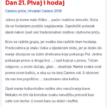
Dan 21. Pivaj i hodaj
Camino priče
,
Hrvatski Camino 2019
Jutros je bome malo friško … pače i malčice zimovito. Srića
da se hodanjem postiže zagrijavanje. Zajednički polazak
sljedi nakon (sad već tradicionalne) molitve i duhovne priču.
Brzo se raširila grupa, jer svatko ima različiti ritam hodanja.
Predvodnica je stala i čeka u sljedećem mistu, jer je došlo do
manje zbunjoze sa žutim strelicama koje pokazuju Put. Jedna
pokazuje pravo a druga livo … i sad koja je u pravu. Točan
odgovor, u ovom slučaju, glasi … obadvije. Naime svaka vodi
prema svom kafiću, a oba su na istoj Camino ruti. S obzirom
da nas ima poprilično … zauzimamo oba kafića.
Opet manje kulturološke razlike oko naručivanja kave.
Nekako mi čini da konobar svaku narudžbu prevodi kao
cafe con leche. U ovom baru su dobri i muffini.