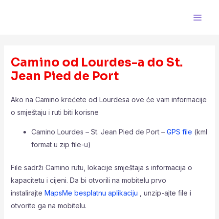
Skip
Main
to
Men
content
Camino od Lourdes-a do St.
Jean Pied de Port
Ako na Camino krećete od Lourdesa ove će vam informacije
o smještaju i ruti biti korisne
Camino Lourdes – St. Jean Pied de Port –
GPS file
(kml
format u zip file-u)
File sadrži Camino rutu, lokacije smještaja s informacija o
kapacitetu i cijeni. Da bi otvorili na mobitelu prvo
instalirajte
MapsMe besplatnu aplikaciju
, unzip-ajte file i
otvorite ga na mobitelu.