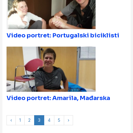
Video portret: Portugalski biciklisti
Video portret: Amarila, Mađarska
‹
1
2
3
4
5
›