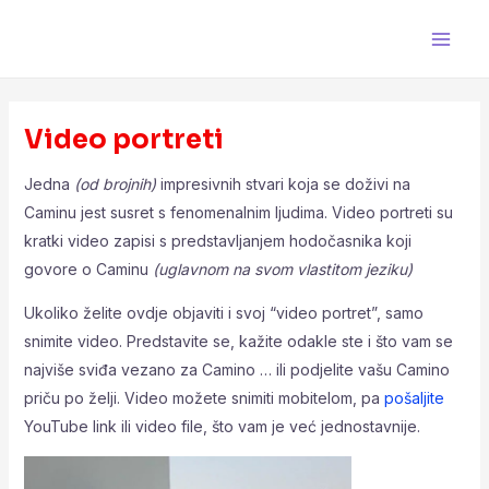
Skip
Main
to
Men
content
Video portreti
Jedna
(od brojnih)
impresivnih stvari koja se doživi na
Caminu jest susret s fenomenalnim ljudima. Video portreti su
kratki video zapisi s predstavljanjem hodočasnika koji
govore o Caminu
(uglavnom na svom vlastitom jeziku)
Ukoliko želite ovdje objaviti i svoj “video portret”, samo
snimite video. Predstavite se, kažite odakle ste i što vam se
najviše sviđa vezano za Camino … ili podjelite vašu Camino
priču po želji. Video možete snimiti mobitelom, pa
pošaljite
YouTube link ili video file, što vam je već jednostavnije.