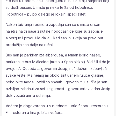
Eto nas u Portomarinu i albergueu di nas čekaju ranjenici koji
su došli busom. U mistu je neka fešta od hobotnica.
Hobotnica – pulpo galego je lokalni specijalitet.
Nakon tuširanja i odmora zapustija san se u misto di san
naletija na tri naše zalutale hodočasnice koje su zaobišle
albergue i produžile dalje .. kad san ih izveja na pravi put
produžija san dalje na ručak.
Bus nan je parkiran iza alberguea, a taman isprid našeg,
parkiran je bus iz Alcaide (misto u Španjolskoj). Vidiš li ti da je
ovdje i Al Quaeda … govori mi Josip, naš dežurni zabavljač
svake vrste. Ma nemoj mi okolo širit uznemirujuće glasine,
neko bi te moga i ozbiljno shvatit .. govorin mu ja. “Pa ja san
ozbiljno zabrinut za sviju sigurnost – govori mrtav ladan Josip
dok vozači umiru od smija.
Večera je dogovorena u susjednom .. vrlo finom .. restoranu.
Fin restoran a fina je bila i večera.