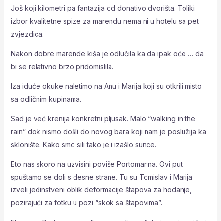
Još koji kilometri pa fantazija od donativo dvorišta. Toliki
izbor kvalitetne spize za marendu nema ni u hotelu sa pet
zvjezdica.
Nakon dobre marende kiša je odlučila ka da ipak oće … da
bi se relativno brzo pridomislila.
Iza iduće okuke naletimo na Anu i Marija koji su otkrili misto
sa odličnim kupinama.
Sad je već krenija konkretni pljusak. Malo “walking in the
rain” dok nismo došli do novog bara koji nam je poslužija ka
sklonište. Kako smo sili tako je i izašlo sunce.
Eto nas skoro na uzvisini poviše Portomarina. Ovi put
spuštamo se doli s desne strane. Tu su Tomislav i Marija
izveli jedinstveni oblik deformacije štapova za hodanje,
pozirajući za fotku u pozi “skok sa štapovima”.