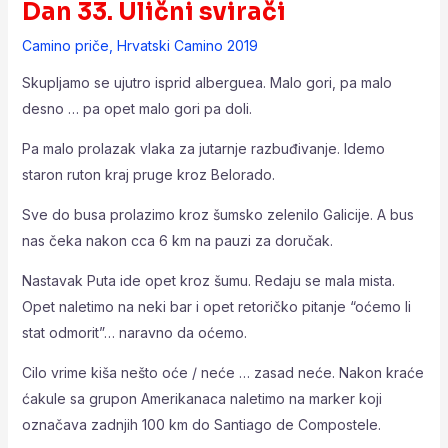
Dan 33. Ulični svirači
Camino priče
,
Hrvatski Camino 2019
Skupljamo se ujutro isprid alberguea. Malo gori, pa malo
desno … pa opet malo gori pa doli.
Pa malo prolazak vlaka za jutarnje razbuđivanje. Idemo
staron ruton kraj pruge kroz Belorado.
Sve do busa prolazimo kroz šumsko zelenilo Galicije. A bus
nas čeka nakon cca 6 km na pauzi za doručak.
Nastavak Puta ide opet kroz šumu. Redaju se mala mista.
Opet naletimo na neki bar i opet retoričko pitanje “oćemo li
stat odmorit”… naravno da oćemo.
Cilo vrime kiša nešto oće / neće … zasad neće. Nakon kraće
ćakule sa grupon Amerikanaca naletimo na marker koji
označava zadnjih 100 km do Santiago de Compostele.