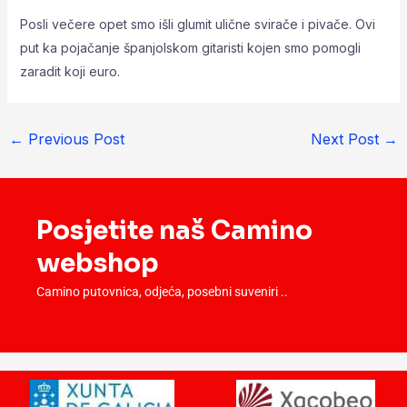
Posli večere opet smo išli glumit ulične svirače i pivače. Ovi
put ka pojačanje španjolskom gitaristi kojen smo pomogli
zaradit koji euro.
←
Previous Post
Next Post
→
Posjetite naš Camino
webshop
Camino putovnica, odjeća, posebni suveniri ..