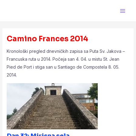
Skip
Main
to
Men
content
Camino Frances 2014
Kronološki pregled dnevničkih zapisa sa Puta Sv. Jakova –
Francuska ruta u 2014. Počeja san 4. 04. u mistu St. Jean
Pied de Port i stiga san u Santiago de Compostela 8. 05.
2014.
Dan 32: Mirisna sela