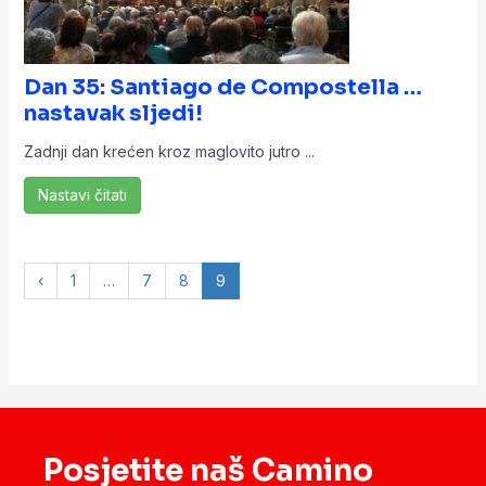
Dan 35: Santiago de Compostella …
nastavak sljedi!
Zadnji dan krećen kroz maglovito jutro ...
Nastavi čitati
‹
1
…
7
8
9
Posjetite naš Camino